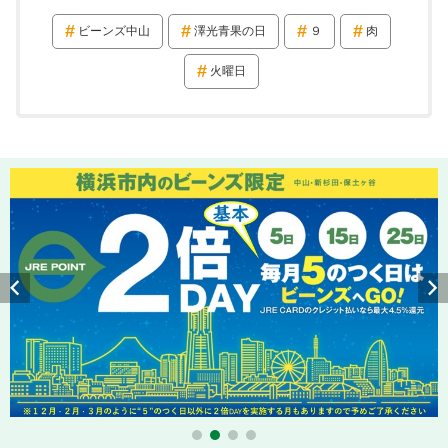
ビーンズ中山
澤光青果の日
９
肉
火曜日