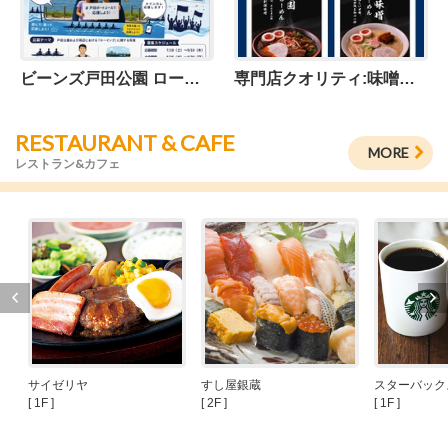
ビーンズ戸田公園 ローイングフォトコンテスト開催！
専門店クオリティ:味噌ラーメン かぐら
RESTAURANT & CAFE
MORE
レストラン&カフェ
サイゼリヤ
すし屋銀蔵
スターバック
[ 1F ]
[ 2F ]
[ 1F ]