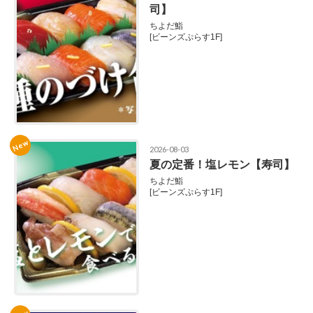
司】
ちよだ鮨
[ビーンズぷらす1F]
New
2026-08-03
夏の定番！塩レモン【寿司】
ちよだ鮨
[ビーンズぷらす1F]