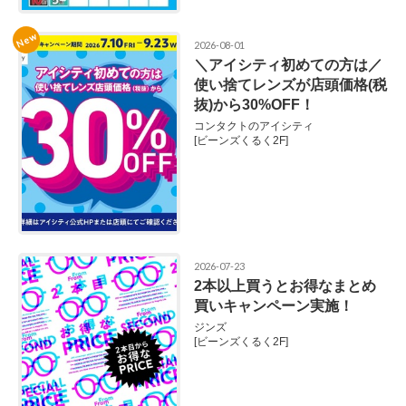
New
2026-08-01
＼アイシティ初めての方は／
使い捨てレンズが店頭価格(税
抜)から30%OFF！
コンタクトのアイシティ
[ビーンズくるく2F]
2026-07-23
2本以上買うとお得なまとめ
買いキャンペーン実施！
ジンズ
[ビーンズくるく2F]