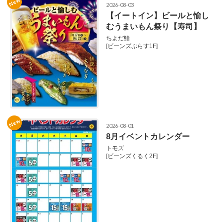
New
2026-08-03
【イートイン】ビールと愉し
むうまいもん祭り【寿司】
ちよだ鮨
[ビーンズぷらす1F]
New
2026-08-01
8月イベントカレンダー
トモズ
[ビーンズくるく2F]