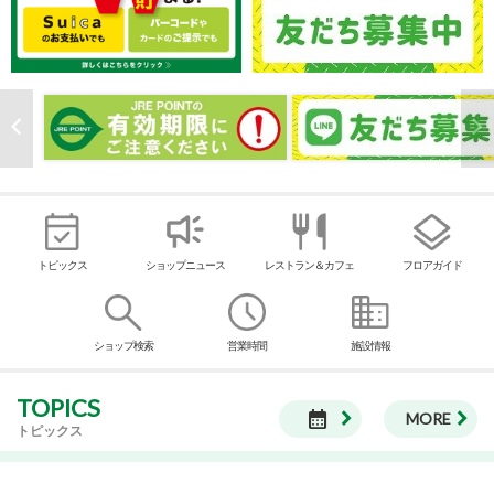
トピックス
ショップニュース
レストラン＆カフェ
フロアガイド
ショップ検索
営業時間
施設情報
TOPICS
calendar_month
MORE
トピックス