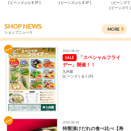
[ ビーンズぷらす2F ]
[ ビーンズぷらす1F ]
（ビーンズて
[ ビーンズてく
SHOP NEWS
MORE
ショップニュース
New
2026-08-05
「スペシャルフライ
デー」開催！！
九州屋
[ビーンズくるく1F]
New
2026-08-03
特製漬けだれの食べ比べ【寿