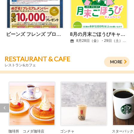
ビーンズ フレンズ プログラム 先行エントリー特典のご案内
8月の月末ごほうびキャンペーン
8月28日（金）・29日（土）・30日（日）
RESTAURANT & CAFE
MORE
レストラン&カフェ
珈琲所 コメダ珈琲店
ゴンチャ
スターバック