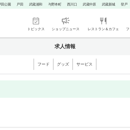
戸田公園
戸田
武蔵浦和
与野本町
西川口
武蔵中原
武蔵新城
登戸
トピックス
ショップニュース
レストラン＆カフェ
フ
求人情報
フード
グッズ
サービス