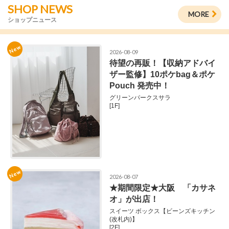
SHOP NEWS
MORE
ショップニュース
New
2026-08-09
待望の再販！【収納アドバイ
ザー監修】10ポケbag＆ポケ
Pouch 発売中！
グリーンパークスサラ
[1F]
New
2026-08-07
★期間限定★大阪 「カサネ
オ」が出店！
スイーツ ボックス【ビーンズキッチン
(改札内)】
[2F]