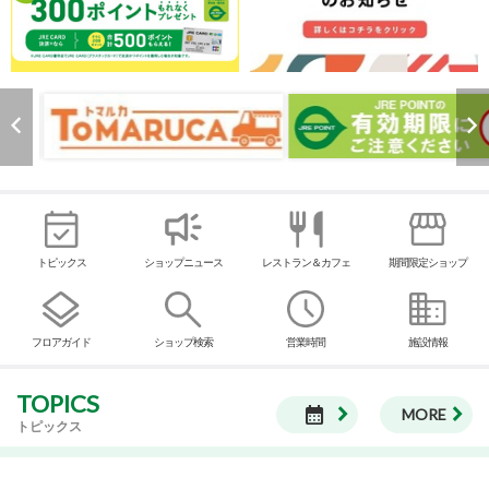
トピックス
ショップニュース
レストラン＆カフェ
期間限定ショップ
フロアガイド
ショップ検索
営業時間
施設情報
TOPICS
calendar_month
MORE
トピックス