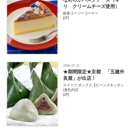
リ クリームチーズ使用）
銀座コージーコーナー
[2F]
2026-07-31
★期間限定★京都 「五建外
良屋」が出店！
スイーツ ボックス【ビーンズキッチン
(改札内)】
[2F]