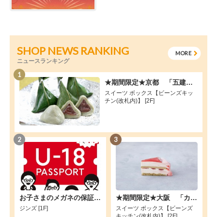
SHOP NEWS RANKING
MORE
ニュースランキング
1
★期間限定★京都 「五建外良屋」が出店！
スイーツ ボックス【ビーンズキッ
チン(改札内)】 [2F]
2
3
お子さまのメガネの保証期間を延長できます【無料】
★期間限定★大阪 「カサネオ」が出店！
ジンズ [1F]
スイーツ ボックス【ビーンズ
キッチン(改札内)】 [2F]