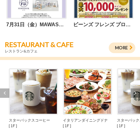
7月31日（金）MAWASHI処 by TFC オープン！
ビーンズ フレンズ プログラム 先行エントリー特典のご案内
RESTAURANT & CAFE
MORE
レストラン&カフェ
スターバックスコーヒー
イタリアンダイニングドナ
スターバック
[ 1F ]
[ 1F ]
[ 1F ]