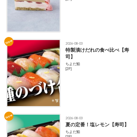
New
2026-08-03
特製漬けだれの食べ比べ【寿
司】
ちよだ鮨
[2F]
New
2026-08-03
夏の定番！塩レモン【寿司】
ちよだ鮨
[2F]