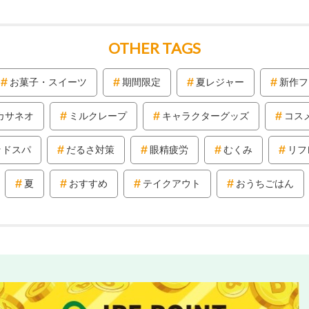
OTHER TAGS
お菓子・スイーツ
期間限定
夏レジャー
新作フ
カサネオ
ミルクレープ
キャラクターグッズ
コス
ッドスパ
だるさ対策
眼精疲労
むくみ
リフ
夏
おすすめ
テイクアウト
おうちごはん