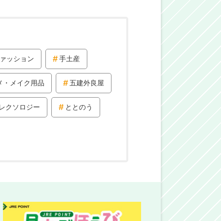
ァッション
手土産
メ・メイク用品
五建外良屋
レクソロジー
ととのう