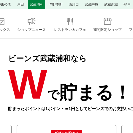
戸田公園
戸田
武蔵浦和
与野本町
西川口
武蔵中原
武蔵新城
登戸
ックス
ショップニュース
レストラン＆カフェ
期間限定ショップ
フ
ビーンズ武蔵浦和なら
W
貯まる！
で
貯まったポイントは1ポイント＝1円としてビーンズでのお支払い