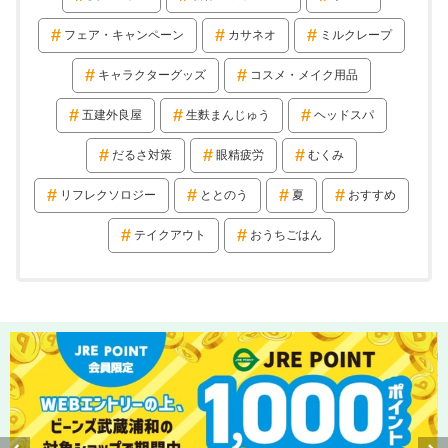
フェア・キャンペーン
カサネオ
ミルクレープ
キャラクターグッズ
コスメ・メイク用品
五建外良屋
生麩まんじゅう
ヘッドスパ
だるさ対策
眼精疲労
むくみ
リフレクソロジー
ととのう
夏
おすすめ
テイクアウト
おうちごはん