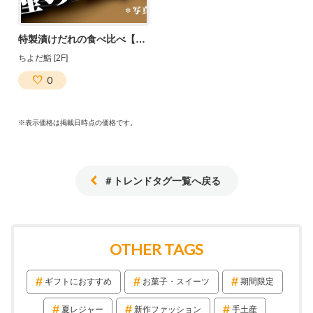
特製漬けだれの食べ比べ【寿司】
ちよだ鮨 [2F]
0
※表示価格は掲載日時点の価格です。
＃トレンドタグ一覧へ戻る
OTHER TAGS
ギフトにおすすめ
お菓子・スイーツ
期間限定
夏レジャー
新作ファッション
手土産