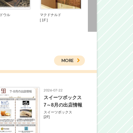
ドウル
マクドナルド
回転寿司みさき
[ 1F ]
[ 2F ]
MORE
2026-07-22
スイーツボックス
7～8月の出店情報
スイーツボックス
[2F]