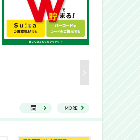
calendar_month
MORE