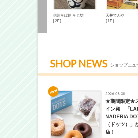
回転寿司みさき
信州そば処 そじ坊
天丼てんや
[ 2F ]
[ 2F ]
[ 1F ]
SHOP NEWS
ショップニュ
New
2026-08-08
★期間限定★
イン発 「LA
NADERIA DO
（ドッツ）」
店！