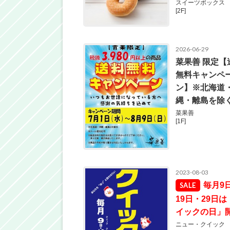
スイーツボックス
[2F]
2026-06-29
菜果善 限定【
無料キャンペ
ン】※北海道
縄・離島を除
菜果善
[1F]
2023-08-03
毎月9
19日・29日は
イックの日」
ニュー・クイック