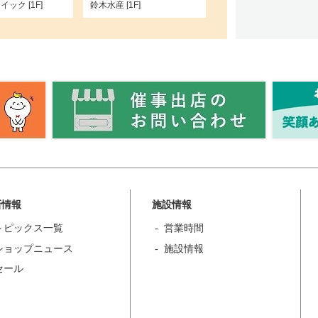
ック [1F]
鈴木水産 [1F]
新情報
施設情報
トピックス一覧
営業時間
ショップニュース
施設情報
セール