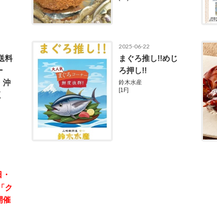
2025-06-22
送料
まぐろ推し!!めじ
ー
ろ押し!!
・沖
鈴木水産
[1F]
く
日・
「ク
開催