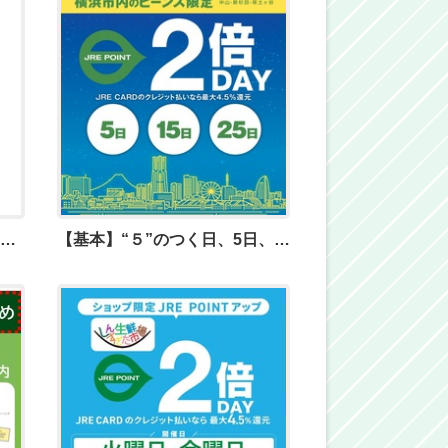
かながわトクトクキャンペーン「かなトク！」 6月19日（金）よりスタート！
【基本】“５”のつく日、5日、15日、25日はJRE POINT2倍DAY！