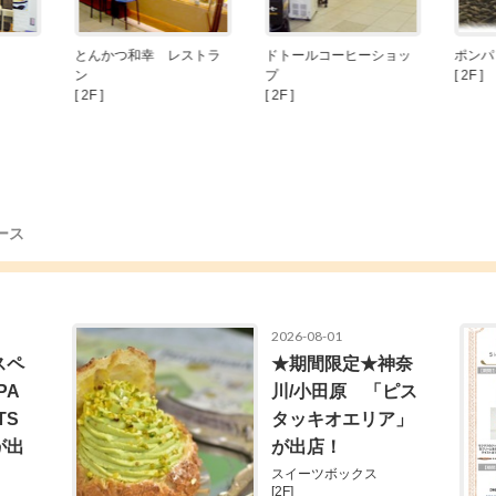
とんかつ和幸 レストラ
ドトールコーヒーショッ
ポンパ
ン
プ
[ 2F ]
[ 2F ]
[ 2F ]
ース
2026-08-01
スペ
★期間限定★神奈
PA
川/小田原 「ピス
TS
タッキオエリア」
が出
が出店！
スイーツボックス
[2F]