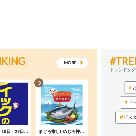
NKING
#TRE
MORE
トレンドタグ
3
ド
ピス
毎月9日・19日・29日は「クイックの日」開催
まぐろ推し!!めじろ押し!!