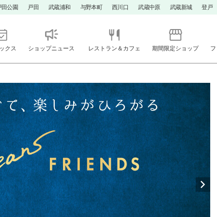
戸田公園
戸田
武蔵浦和
与野本町
西川口
武蔵中原
武蔵新城
登戸
ックス
ショップニュース
レストラン＆カフェ
期間限定ショップ
フ