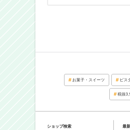
お菓子・スイーツ
ピス
税抜3,
ショップ検索
最