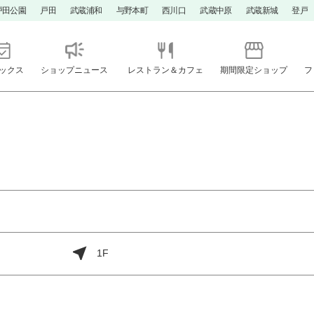
戸田公園
戸田
武蔵浦和
与野本町
西川口
武蔵中原
武蔵新城
登戸
ックス
ショップニュース
レストラン＆カフェ
期間限定ショップ
フ
1F