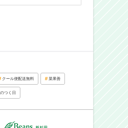
クール便配送無料
菜果善
9のつく日