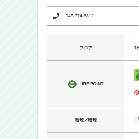
045-774-8812
1
フロア
JRE POINT
bloc
禁煙／喫煙