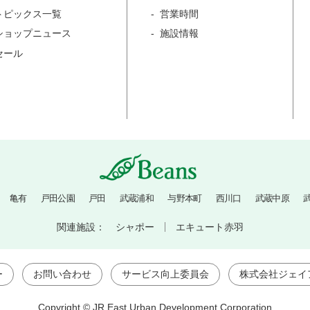
トピックス一覧
営業時間
ショップニュース
施設情報
セール
亀有
戸田公園
戸田
武蔵浦和
与野本町
西川口
武蔵中原
関連施設：
シャポー
エキュート赤羽
ー
お問い合わせ
サービス向上委員会
株式会社ジェイ
Copyright © JR East Urban Development Corporation