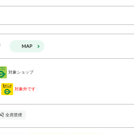
MAP
F
対象ショップ
k
対象外です
全席禁煙