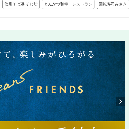
信州そば処 そじ坊
とんかつ和幸 レストラン
回転寿司みさき