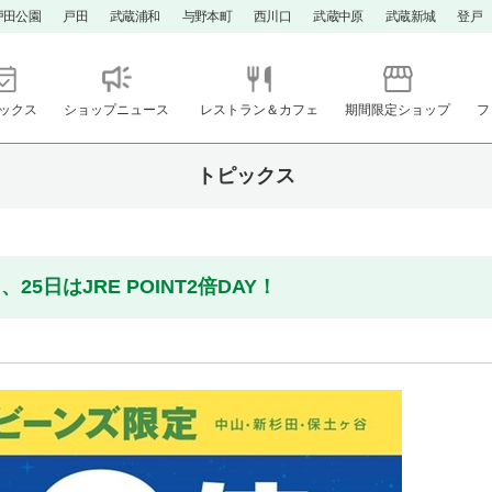
戸田公園
戸田
武蔵浦和
与野本町
西川口
武蔵中原
武蔵新城
登戸
ックス
ショップニュース
レストラン＆カフェ
期間限定ショップ
フ
トピックス
5日はJRE POINT2倍DAY！