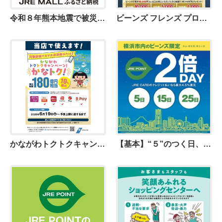
令和８年熊本地震で被災された皆さまに、心よりお見舞い申し上げます
ビーンズ フレンズ プログラム 先行エントリー特典のご案内
かながわトクトクキャンペーン「かなトク！」 6月19日（金）よりスタート！
【基本】“５”のつく日、5日、15日、25日はJRE POINT2倍DAY！