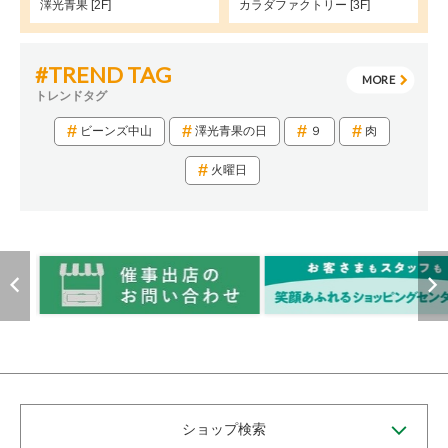
澤光青果 [2F]
カラダファクトリー [3F]
#TREND TAG
MORE
トレンドタグ
ビーンズ中山
澤光青果の日
９
肉
火曜日
ショップ検索