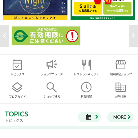
トピックス
ショップニュース
レストラン＆カフェ
期間限定ショップ
フロアガイド
ショップ検索
営業時間
施設情報
TOPICS
calendar_month
MORE
トピックス