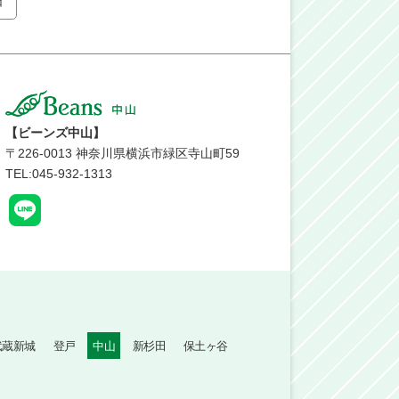
日
【ビーンズ中山】
〒
226-0013
神奈川県横浜市緑区寺山町59
TEL:045-932-1313
武蔵新城
登戸
中山
新杉田
保土ヶ谷