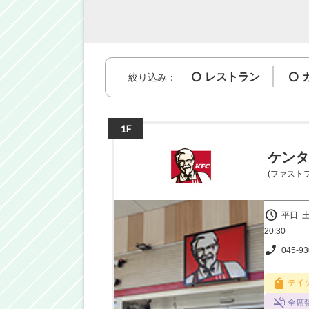
レストラン
絞り込み：
1F
ケンタ
(ファスト
平日･土
20:30
045-93
テイ
全席