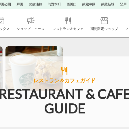
戸田公園
戸田
武蔵浦和
与野本町
西川口
武蔵中原
武蔵新城
登戸
ックス
ショップニュース
レストラン＆カフェ
期間限定ショップ
フ
レストラン＆カフェガイド
RESTAURANT & CAF
GUIDE