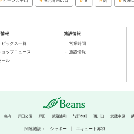
ビーンズ中山
澤光青果の日
９
肉
火曜
新情報
施設情報
トピックス一覧
営業時間
ショップニュース
施設情報
セール
亀有
戸田公園
戸田
武蔵浦和
与野本町
西川口
武蔵中原
関連施設：
シャポー
エキュート赤羽