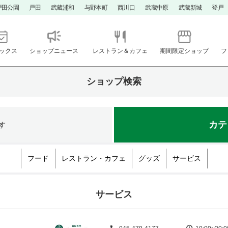
戸田公園
戸田
武蔵浦和
与野本町
西川口
武蔵中原
武蔵新城
登戸
ックス
ショップニュース
レストラン＆カフェ
期間限定ショップ
フ
ショップ検索
カテ
す
フード
レストラン・カフェ
グッズ
サービス
サービス