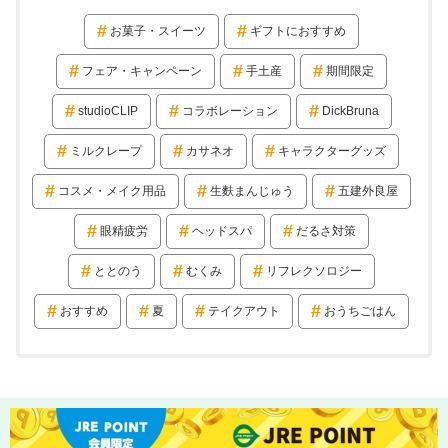
お菓子・スイーツ
ギフトにおすすめ
フェア・キャンペーン
手土産
期間限定
studioCLIP
コラボレーション
DickBruna
ミルクレープ
カサネオ
キャラクターグッズ
コスメ・メイク用品
生麩まんじゅう
五建外良屋
眼精疲労
ヘッドスパ
だるさ対策
ととのう
むくみ
リフレクソロジー
おすすめ
夏
テイクアウト
おうちごはん