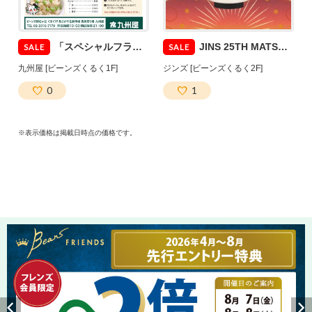
「スペシャルフライデー」開催！！
JINS 25TH MATSURI 第三弾スタート！
SALE
SALE
九州屋 [ビーンズくるく1F]
ジンズ [ビーンズくるく2F]
0
1
※表示価格は掲載日時点の価格です。