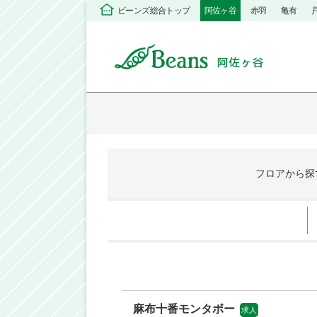
ビーンズ総合トップ
阿佐ヶ谷
赤羽
亀有
フロア
から探
麻布十番モンタボー
求人