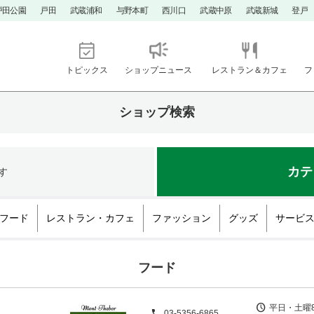
戸田公園
戸田
武蔵浦和
与野本町
西川口
武蔵中原
武蔵新城
登戸
トピックス
ショップニュース
レストラン＆カフェ
フ
ショップ検索
カテ
す
フード
レストラン・カフェ
ファッション
グッズ
サービ
フード
平日・土曜8
03-5356-6865