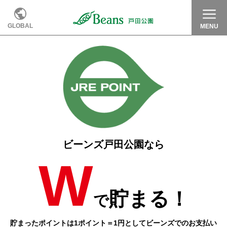
GLOBAL
MENU
ビーンズ戸田公園なら
W
貯まる！
で
貯まったポイントは1ポイント＝1円としてビーンズでのお支払い