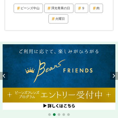
ビーンズ中山
澤光青果の日
９
肉
火曜日