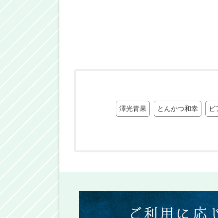
澤光青果
とんかつ和幸
ビ