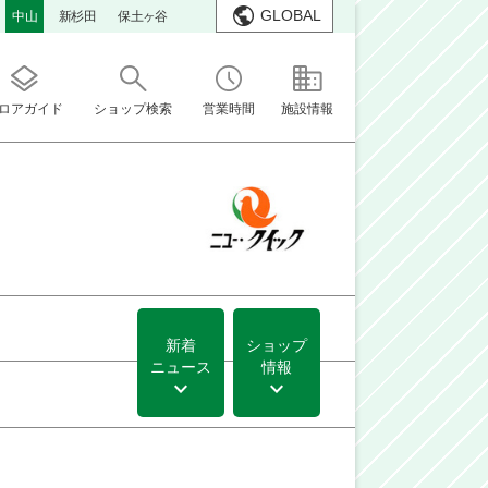
GLOBAL
中山
新杉田
保土ヶ谷
ロアガイド
ショップ検索
営業時間
施設情報
新着
ショップ
ニュース
情報