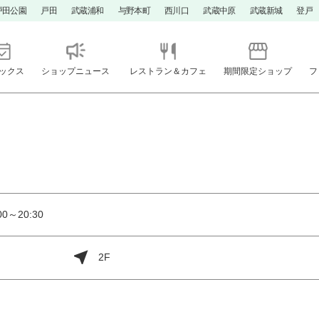
戸田公園
戸田
武蔵浦和
与野本町
西川口
武蔵中原
武蔵新城
登戸
ックス
ショップニュース
レストラン＆カフェ
期間限定ショップ
フ
0～20:30
2F