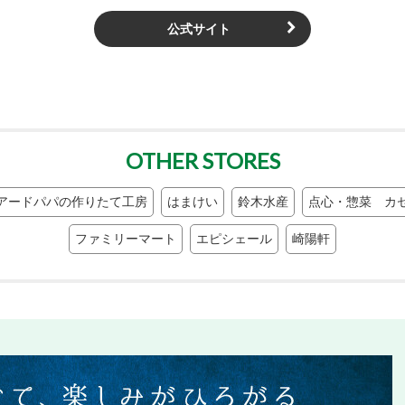
公式サイト
OTHER STORES
アードパパの作りたて工房
はまけい
鈴木水産
点心・惣菜 カ
ファミリーマート
エピシェール
崎陽軒