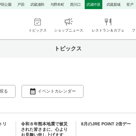
戸田公園
戸田
武蔵浦和
与野本町
西川口
武蔵中原
武蔵新城
登戸
トピックス
ショップニュース
レストラン＆カフェ
フ
トピックス
戻る
イベントカレンダー
ントリ
令和８年熊本地震で被災
8月のJRE POINT 2倍デー
された皆さまに、心より
お見舞い申し上げます