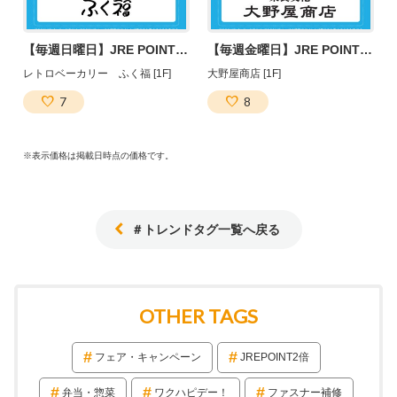
【毎週日曜日】JRE POINT２倍デー♪
【毎週金曜日】JRE POINT２倍デー！
レトロベーカリー ふく福 [1F]
大野屋商店 [1F]
7
8
※表示価格は掲載日時点の価格です。
＃トレンドタグ一覧へ戻る
OTHER TAGS
フェア・キャンペーン
JREPOINT2倍
弁当・惣菜
ワクハピデー！
ファスナー補修