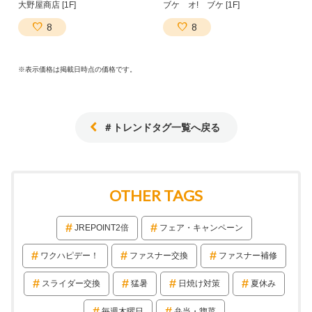
大野屋商店 [1F]
ブケ オ! ブケ [1F]
8
8
※表示価格は掲載日時点の価格です。
＃トレンドタグ一覧へ戻る
OTHER TAGS
JREPOINT2倍
フェア・キャンペーン
ワクハピデー！
ファスナー交換
ファスナー補修
スライダー交換
猛暑
日焼け対策
夏休み
毎週木曜日
弁当・惣菜