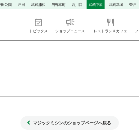
戸田公園
戸田
武蔵浦和
与野本町
西川口
武蔵中原
武蔵新城
登戸
トピックス
ショップニュース
レストラン＆カフェ
フ
マジックミシンのショップページへ戻る