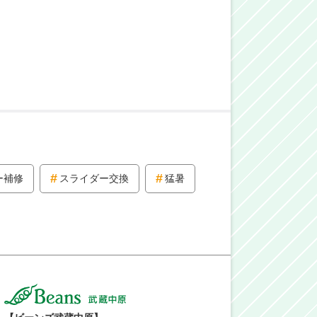
ー補修
スライダー交換
猛暑