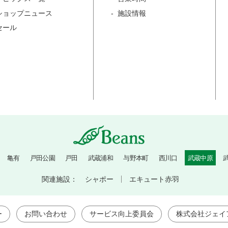
ショップニュース
施設情報
セール
亀有
戸田公園
戸田
武蔵浦和
与野本町
西川口
武蔵中原
関連施設：
シャポー
エキュート赤羽
ー
お問い合わせ
サービス向上委員会
株式会社ジェイ