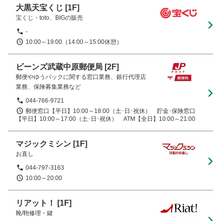
大黒天宝くじ
[1F]
宝くじ・toto、BIGの販売
-
10:00～19:00（14:00～15:00休憩）
ビーンズ武蔵中原郵便局
[2F]
郵便やゆうパックに関する窓口業務、銀行代理店
業務、保険募集業務など
044‐766‐9721
郵便窓口【平日】10:00～18:00（土･日･祝休）　貯金･保険窓口
【平日】10:00～17:00（土･日･祝休）　ATM【全日】10:00～21:00
マジックミシン
[1F]
お直し
044-797-3163
10:00～20:00
リアット！
[1F]
靴/鞄修理・鍵