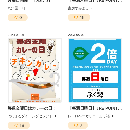
月曜日開催！【九の市】
【毎週木曜日】JRE POINT２倍デー！
九州屋 [1F]
書房すみよし [2F]
0
18
2023-08-05
2023-06-02
毎週金曜日はカレーの日‼
【毎週日曜日】JRE POINT２倍デー♪
はなまるダイニングセレクト [1F]
レトロベーカリー ふく福 [1F]
18
7