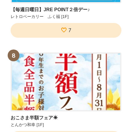
【毎週日曜日】JRE POINT２倍デー♪
レトロベーカリー ふく福
[1F]
7
8
おこさま半額フェア☀
とんかつ和幸
[1F]