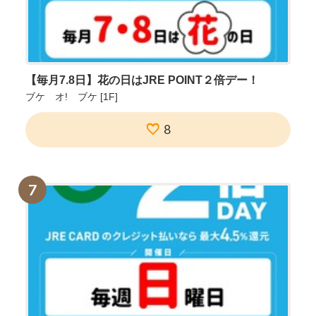
【毎月7.8日】花の日はJRE POINT２倍デー！
ブケ オ! ブケ
[1F]
8
7