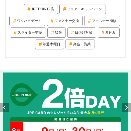
JREPOINT2倍
フェア・キャンペーン
ワクハピデー！
ファスナー交換
ファスナー補修
スライダー交換
猛暑
日焼け対策
夏休み
毎週木曜日
弁当・惣菜