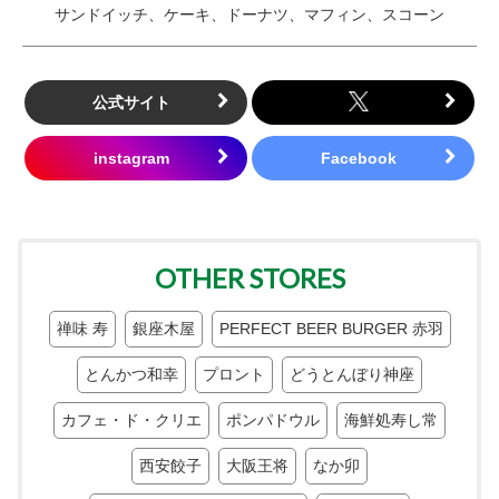
サンドイッチ、ケーキ、ドーナツ、マフィン、スコーン
公式サイト
OTHER STORES
禅味 寿
銀座木屋
PERFECT BEER BURGER 赤羽
とんかつ和幸
プロント
どうとんぼり神座
カフェ・ド・クリエ
ポンパドウル
海鮮処寿し常
西安餃子
大阪王将
なか卯