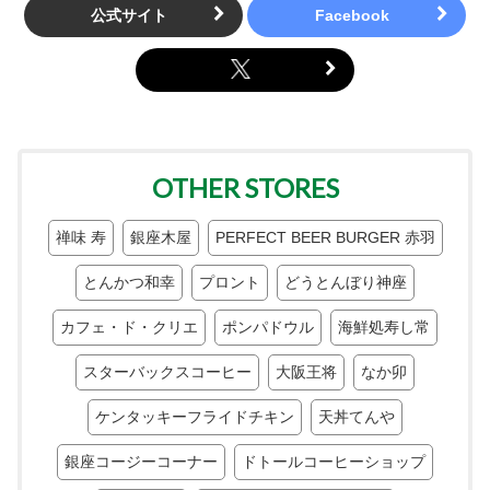
公式サイト
OTHER STORES
禅味 寿
銀座木屋
PERFECT BEER BURGER 赤羽
とんかつ和幸
プロント
どうとんぼり神座
カフェ・ド・クリエ
ポンパドウル
海鮮処寿し常
スターバックスコーヒー
大阪王将
なか卯
ケンタッキーフライドチキン
天丼てんや
銀座コージーコーナー
ドトールコーヒーショップ