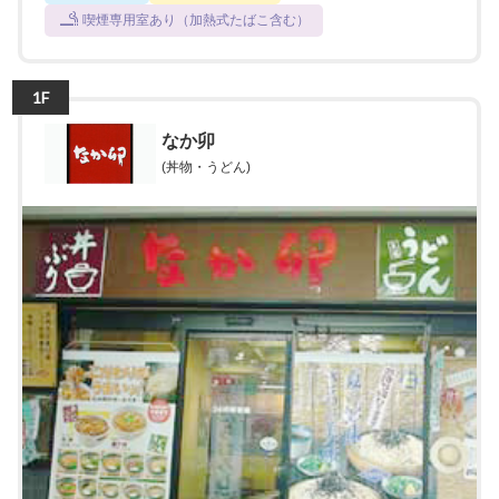
喫煙専用室あり（加熱式たばこ含む）
1F
なか卯
(丼物・うどん)