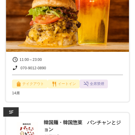
11:00～23:00
070-9012-0890
テイクアウト
イートイン
全席禁煙
14席
1F
韓国麺・韓国惣菜 パンチャンとジ
ョン