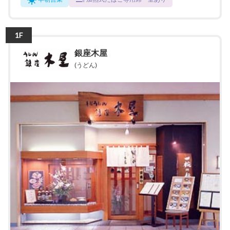
1F
銀座木屋
(うどん)