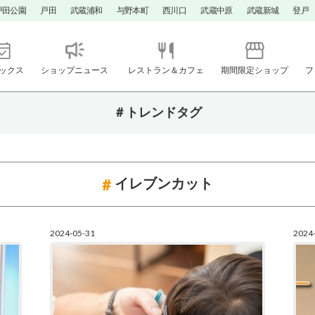
戸田公園
戸田
武蔵浦和
与野本町
西川口
武蔵中原
武蔵新城
登戸
ックス
ショップニュース
レストラン＆カフェ
期間限定ショップ
フ
＃トレンドタグ
イレブンカット
2024-05-31
2024