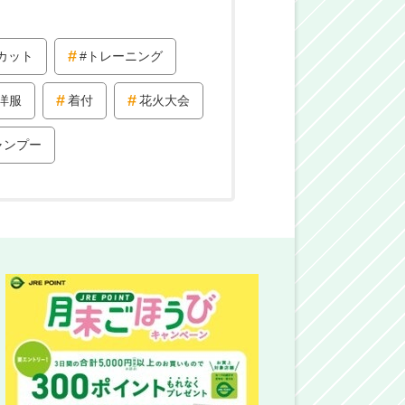
カット
#トレーニング
洋服
着付
花火大会
ャンプー