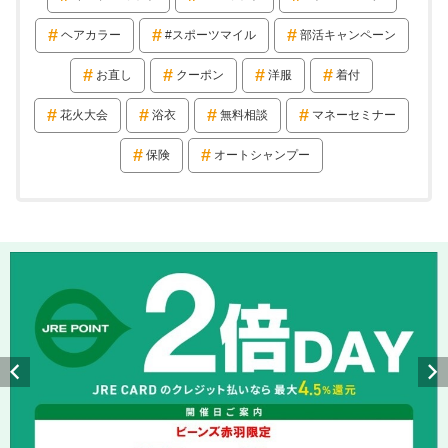
ヘアカラー
#スポーツマイル
部活キャンペーン
お直し
クーポン
洋服
着付
花火大会
浴衣
無料相談
マネーセミナー
保険
オートシャンプー