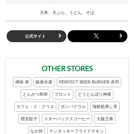
天丼、天ぷら、うどん、そば
公式サイト
OTHER STORES
禅味 寿
銀座木屋
PERFECT BEER BURGER 赤羽
とんかつ和幸
プロント
どうとんぼり神座
カフェ・ド・クリエ
ポンパドウル
海鮮処寿し常
西安餃子
スターバックスコーヒー
大阪王将
なか卯
ケンタッキーフライドチキン