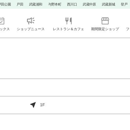
戸田公園
戸田
武蔵浦和
与野本町
西川口
武蔵中原
武蔵新城
登戸
ックス
ショップニュース
レストラン＆カフェ
期間限定ショップ
フ
1F