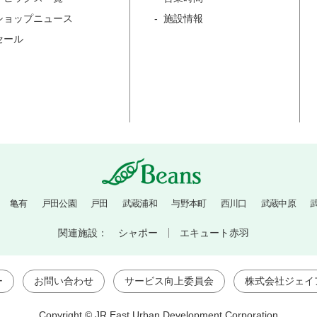
ショップニュース
施設情報
セール
亀有
戸田公園
戸田
武蔵浦和
与野本町
西川口
武蔵中原
関連施設：
シャポー
エキュート赤羽
ー
お問い合わせ
サービス向上委員会
株式会社ジェイ
Copyright © JR East Urban Development Corporation