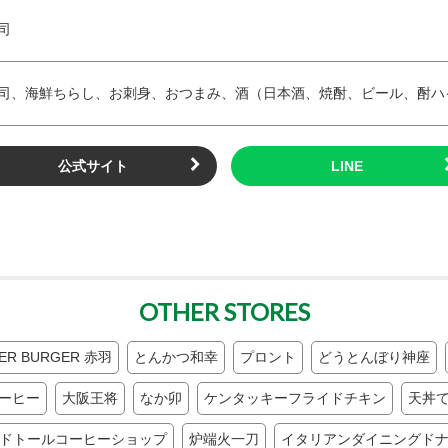
司
司、海鮮ちらし、お刺身、おつまみ、酒（日本酒、焼酎、ビール、酎ハ
公式サイト
OTHER STORES
EER BURGER 赤羽
とんかつ和幸
プロント
どうとんぼり神座
ーヒー
大阪王将
なか卯
ケンタッキーフライドチキン
天丼
ドトールコーヒーショップ
炉端火一刀
イタリアンダイニングド