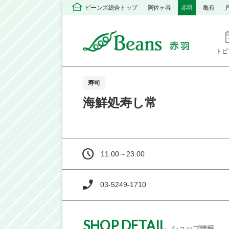
ビーンズ総合トップ
阿佐ヶ谷
赤羽
亀有
トピ
寿司
海鮮処寿し常
11:00～23:00
03-5249-1710
SHOP DETAIL
ショップ情報