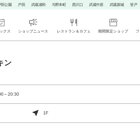
戸田公園
戸田
武蔵浦和
与野本町
西川口
武蔵中原
武蔵新城
登戸
ックス
ショップニュース
レストラン＆カフェ
期間限定ショップ
フ
キン
0～20:30
1F