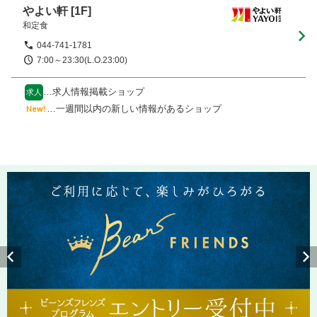
やよい軒
[1F]
和定食
044-741-1781
7:00～23:30(L.O.23:00)
…求人情報掲載ショップ
求人
…一週間以内の新しい情報があるショップ
New!