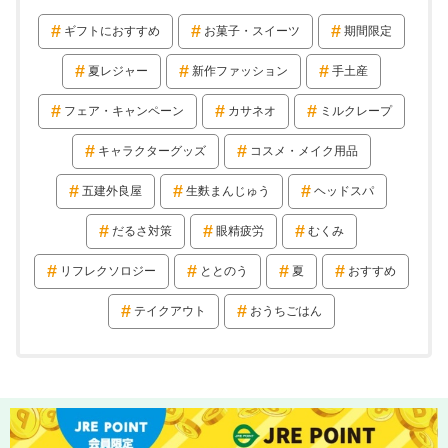
ギフトにおすすめ
お菓子・スイーツ
期間限定
夏レジャー
新作ファッション
手土産
フェア・キャンペーン
カサネオ
ミルクレープ
キャラクターグッズ
コスメ・メイク用品
五建外良屋
生麩まんじゅう
ヘッドスパ
だるさ対策
眼精疲労
むくみ
リフレクソロジー
ととのう
夏
おすすめ
テイクアウト
おうちごはん