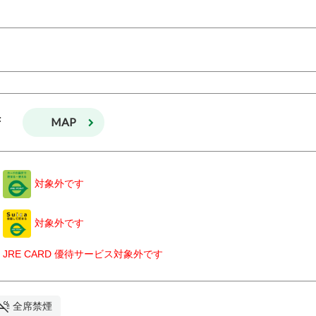
MAP
F
k
対象外です
k
対象外です
JRE CARD 優待サービス対象外です
全席禁煙