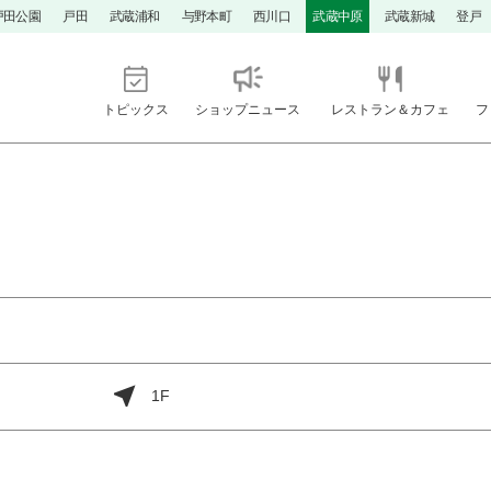
戸田公園
戸田
武蔵浦和
与野本町
西川口
武蔵中原
武蔵新城
登戸
トピックス
ショップニュース
レストラン＆カフェ
フ
1F