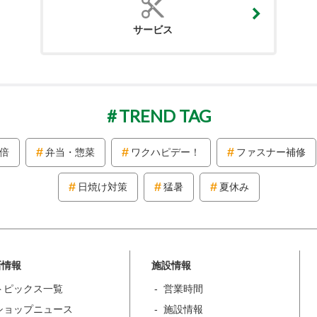
サービス
TREND TAG
2倍
弁当・惣菜
ワクハピデー！
ファスナー補修
日焼け対策
猛暑
夏休み
新情報
施設情報
トピックス一覧
営業時間
ショップニュース
施設情報