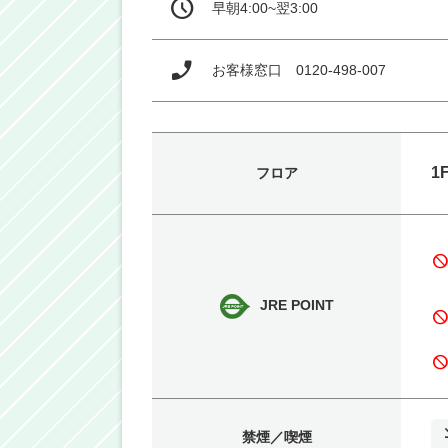
早朝4:00~翌3:00
お客様窓口　0120-498-007
1
フロア
bloc
JRE POINT
bloc
禁煙／喫煙