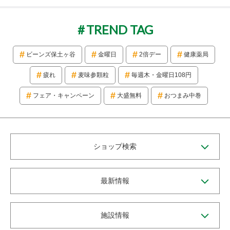
TREND TAG
ビーンズ保土ヶ谷
金曜日
2倍デー
健康薬局
疲れ
麦味参顆粒
毎週木・金曜日108円
フェア・キャンペーン
大盛無料
おつまみ中巻
ショップ検索
最新情報
施設情報