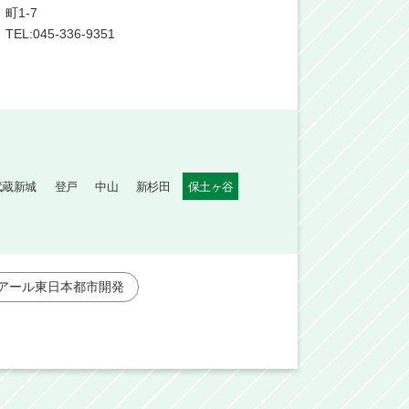
町1-7
TEL:045-336-9351
武蔵新城
登戸
中山
新杉田
保土ヶ谷
アール東日本都市開発