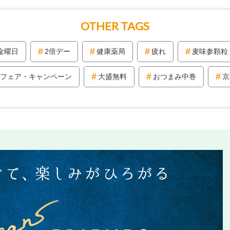
OTHER TAGS
金曜日
2倍デー
健康薬局
疲れ
麦味参顆粒
フェア・キャンペーン
大盛無料
おつまみ中巻
京