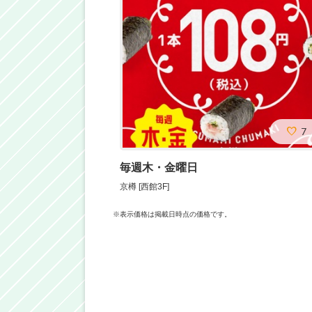
7
毎週木・金曜日
京樽 [西館3F]
※表示価格は掲載日時点の価格です。