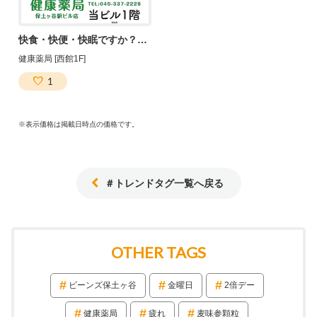
快食・快便・快眠ですか？あなたの健康を第一に考える『健康薬局』
健康薬局 [西館1F]
1
※表示価格は掲載日時点の価格です。
＃トレンドタグ一覧へ戻る
OTHER TAGS
ビーンズ保土ヶ谷
金曜日
2倍デー
健康薬局
疲れ
麦味参顆粒