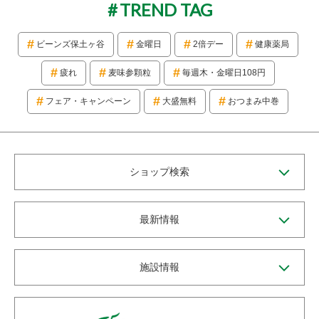
TREND TAG
ビーンズ保土ヶ谷
金曜日
2倍デー
健康薬局
疲れ
麦味参顆粒
毎週木・金曜日108円
フェア・キャンペーン
大盛無料
おつまみ中巻
ショップ検索
最新情報
施設情報