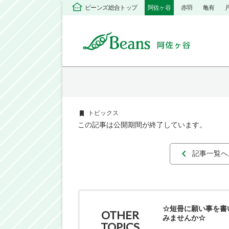
ビーンズ総合トップ
阿佐ヶ谷
赤羽
亀有
トピックス
この記事は公開期間が終了しています。
記事一覧へ
☆短冊に願い事を書
OTHER
みませんか☆
TOPICS