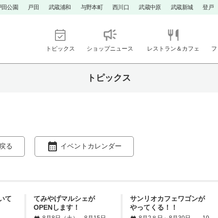
戸田公園
戸田
武蔵浦和
与野本町
西川口
武蔵中原
武蔵新城
登戸
トピックス
ショップニュース
レストラン＆カフェ
フ
トピックス
戻る
イベントカレンダー
いて
てみやげマルシェが
サンリオカフェワゴンが
OPENします！
やってくる！！
8月8日（土）、8月15日
8月2８日～8月30日 10