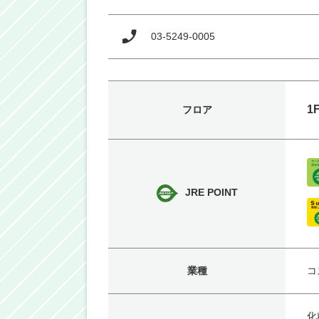
03-5249-0005
1
フロア
JRE POINT
業種
コ
化