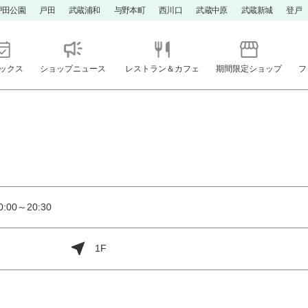
戸田公園
戸田
武蔵浦和
与野本町
西川口
武蔵中原
武蔵新城
登戸
ックス
ショップニュース
レストラン＆カフェ
期間限定ショップ
フ
00～20:30
1F