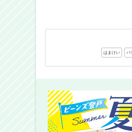
はまけい
パ