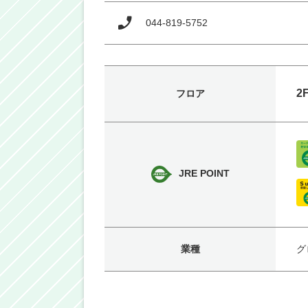
044-819-5752
2
フロア
JRE POINT
業種
グ