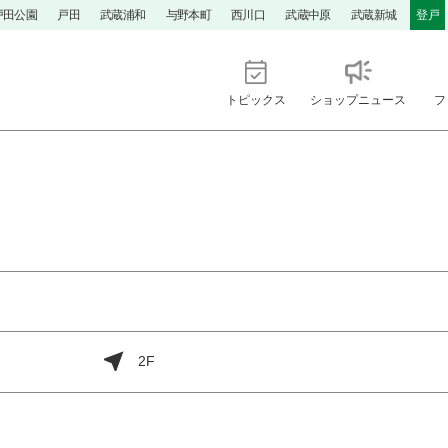
戸田公園
戸田
武蔵浦和
与野本町
西川口
武蔵中原
武蔵新城
登戸
トピックス
ショップニュース
フ
2F