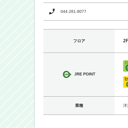
044-281-8077
2
フロア
JRE POINT
業種
洋