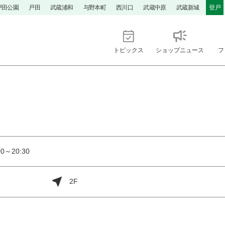
戸田公園
戸田
武蔵浦和
与野本町
西川口
武蔵中原
武蔵新城
登戸
トピックス
ショップニュース
フ
0～20:30
2F