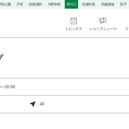
戸田公園
戸田
武蔵浦和
与野本町
西川口
武蔵中原
武蔵新城
登戸
トピックス
ショップニュース
フ
プ
～20:30
4F