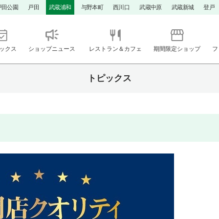
戸田公園
戸田
武蔵浦和
与野本町
西川口
武蔵中原
武蔵新城
登戸
ックス
ショップニュース
レストラン＆カフェ
期間限定ショップ
フ
トピックス