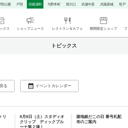
戸田公園
戸田
武蔵浦和
与野本町
西川口
武蔵中原
武蔵新城
登戸
ックス
ショップニュース
レストラン＆カフェ
期間限定ショップ
フ
トピックス
戻る
イベントカレンダー
ントリ
8月8日（土）スタディオ
築地銀だこの日 番号札配
クリップ ディックブル
布のご案内
ーナ第２弾！