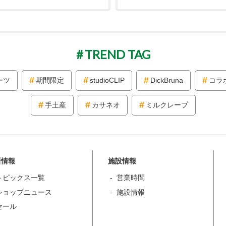
TREND TAG
ーツ
期間限定
studioCLIP
DickBruna
コラ
手土産
カサネオ
ミルクレープ
新情報
施設情報
トピックス一覧
営業時間
ショップニュース
施設情報
セール