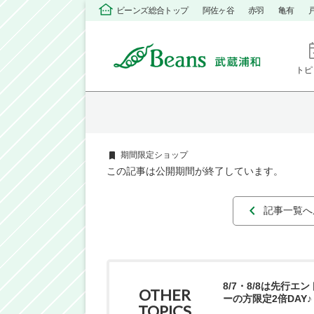
ビーンズ総合トップ
阿佐ヶ谷
赤羽
亀有
トピ
期間限定ショップ
この記事は公開期間が終了しています。
記事一覧へ
8/7・8/8は先行エ
OTHER
ーの方限定2倍DAY♪
TOPICS